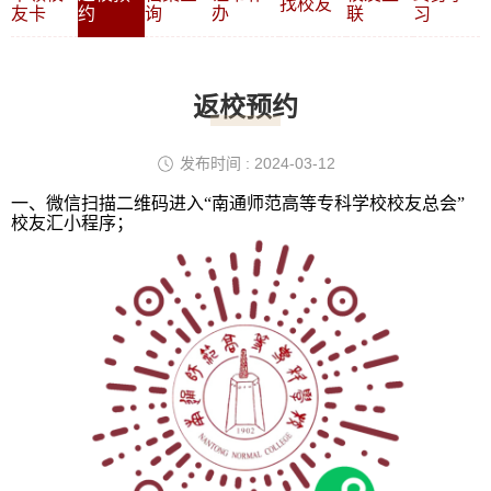
找校友
友卡
约
询
办
联
习
返校预约
发布时间 : 2024-03-12
一、微信扫描二维码
进入“南通师范高等专科学校校友总会”
校友
汇小程序；