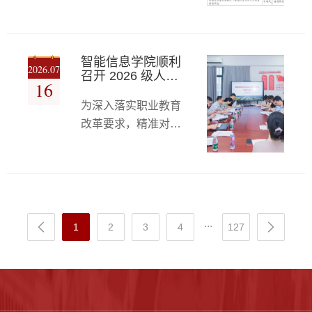
通市人才学会联合公
务送至群众身边，助
消防运维、宿舍管
业、躬身启民智的奋
布了2026年度南通市
力辖区居民提升数字
理、食品卫生、水电
斗一生。剧集生动展
社科研究课题（人才
素养。7月15日，智
燃气、暑期施工等重
专项）立项项目名
能信息学院党员教师
智能信息学院顺利
点领域开展拉网式、
2026.07
单。本年度全市共收
召开 2026 级人才
周莹、蔡佳艳联合初
16
全方位安全隐患排
培养方案专家论证
到申报课题541项，
等教育学院朱志炎博
查，逐项压实各部门
会
为深入落实职业教育
经专家评审，最终立
士，带领“小謇师”志
安全管理责任。检查
改革要求，精准对接
项126项，其中重点
愿服务团队走进社
组严格核验校园门禁
南通数字信息产业发
课题5项、一般资助
区，开展公益科普志
管控、24小时值班值
展与行业岗位用人需
课题17项、一般课题
愿服务活动，面向辖
守、人员车辆登记及
求，持续提升数字化
104项，立项率为
区居民开设“智绘生
技术技能人才培养质
23.3%。我校共申报
活”主题人工智能科普
量，7月13日，南通
28项，成功立项10
...
课堂，以沉浸式、实
1
2
3
4
127
师范高等专科学校智
项，立项率达
操式教学，让社区居
能信息学院组织召开
35.7%，远高于全市
民近距离感受人工智
2026级各专业人才培
平均水平，在全市29
能技术的魅力与实用
养方案专家论证会。
个申报单位中位列第
价值。课堂聚焦大众
本次会议由学院院长
4。我校本次立项的