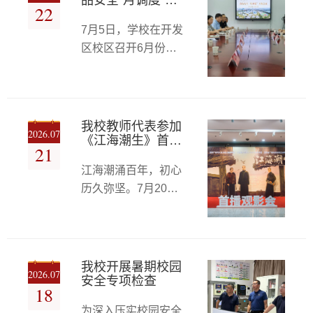
品安全“月调度”工
技产业处、继续教育
22
生实景感悟张謇“以实
作会议
这场凝聚盟心、共谋
处等部门负责人及各
业养教育、以教育育
7月5日，学校在开发
发展的盛会上，我校
二级学院主要负责人
人才”的济困情怀。党
区校区召开6月份食
民盟支部收获多项荣
参会。会议由发展规
政办副主任肖旻在张
品安全“月调度”工作
誉：支部被授予“先进
划处处长盛斌主持。
謇纪念馆开设实景思
会议暨食堂管理人员
基层组织”，姚丽君、
会上，发展规划处就
政微
业务能力测试。会议
李玉春两位老师获评
学校“十五五”事业发
围绕学校食堂暑假前
“优秀盟员”，李燕、
我校教师代表参加
展规划（征求意见
2026.07
后相关工作展开，针
《江海潮生》首播
张慧两位老师创作的
21
稿）作专项汇报，系
观影会
对6月份食品安全工
美术作品入选大会主
统梳理规划编制全过
江海潮涌百年，初心
作情况及后续工作进
题艺术作品展，支部
程，全面阐释文稿修
历久弥坚。7月20日
行了交流布置。校党
盟员参与编排的文艺
订思路、内容调整及
晚，国家广播电视总
委副书记都樾，党委
节目赢得满堂喝彩。
重点板块完善情况。
局重点扶持精品剧
委员、宣传部部长马
这份沉甸甸的“生日礼
与会校领
目、重大历史题材电
文娟出席会议。后勤
单”，全方位彰显了我
视剧《江海潮生》在
基建处、校区管理办
我校开展暑期校园
校民盟基层组织强大
2026.07
央视综合频道
安全专项检查
公室相关管理人员，
18
的凝聚力、向心力，
（CCTV-1）黄金时
各食堂经营单位负责
生动展现了全体盟员
为深入压实校园安全