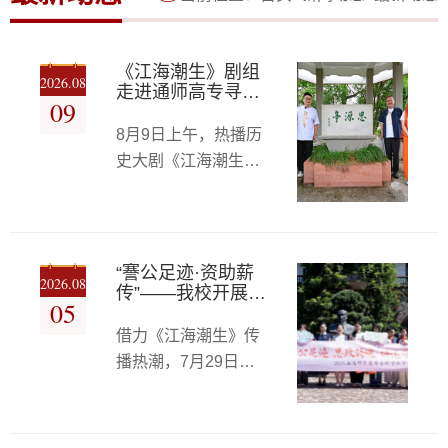
《江海潮生》剧组
2026.08
走进通师高专寻访
09
张謇精神
8月9日上午，热播历
史大剧《江海潮生》
主创团队走进我校崇
川校区，开启一场沉
浸式的张謇精神寻访
之旅。导演王伟民，
“謇公足迹·资助薪
2026.08
国家一级演员、剧中
传”——我校开展学
05
生代表研学宣讲活
徐端扮演者丁柳元，
动
借力《江海潮生》传
演员张风等主创人
播热潮，7月29日至
员，顶着滂沱风雨重
30日，我校联合优职
走张謇奋斗之路，溯
优聘科技（江苏）有
源百年教育初心，品
限公司组织受奖助学
读先贤“父教育、母实