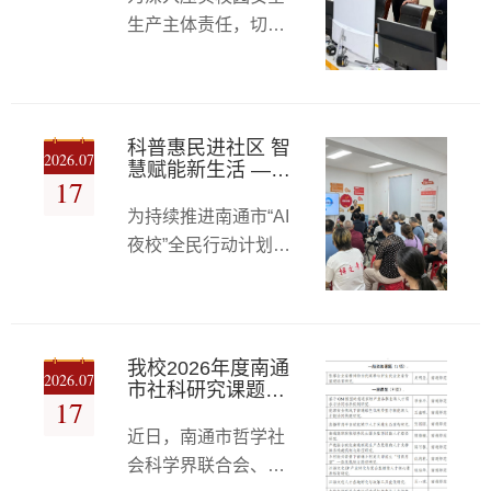
段首播，央视《新闻
人、食品安全员及相
立足岗位、履职奉献
生产主体责任，切实
联播》对该剧开播进
关管理人员共同参
的时代风采，更是学
排查整治校园安全隐
行专题报道。当晚，
会。都樾在讲话中肯
校党委长期以来重
患，细化假期安全管
剧集首播观影活动在
定了食堂工作的成
控举措，全力保障暑
南通博物苑多功能厅
效，对后期工作提出
期校园平稳有序运
举行。我校党委书记
科普惠民进社区 智
了明确要求：一是扎
2026.07
行，7月16日—17
慧赋能新生活 ——
陈玉君及教师代表参
17
实收尾，各食堂要全
智能信息学院党总
日，校党委副书记、
加观影交流活动，与
面检查设施设备，彻
支助力南通“AI夜
为持续推进南通市“AI
校长岳峰，党委委
主创团队、张謇后人
校”开科普惠民活动
底卫生清洁，汇总台
夜校”全民行动计划，
员、副校长杭斌带队
（三）
共同重温百年风云历
账资料，安排好暑期
常态化开展科技科普
开展暑期校园安全专
史，体悟先贤实干兴
值班；二是规范改造,
惠民服务，智能信息
项检查。后勤处、校
邦、兴教济世的崇高
重点推进油烟
学院党总支持续发挥
区管理办、学工处、
精神。今年是张謇先
党建引领作用，依托
安保处等相关职能部
我校2026年度南通
生逝世100周年，
2026.07
专业学科优势，组织
市社科研究课题
门负责人陪同检查。
17
《江海潮生》以翔实
（人才专项） 立项
党员教师骨干下沉社
检查组坚持全覆盖、
史料为依托，以时代
取得佳绩
近日，南通市哲学社
区开展公益科普活
无死角、重实效的原
变局为背景，全景再
会科学界联合会、南
动，将便民AI科技服
则，聚焦门禁安防、
现了张謇弃仕兴实