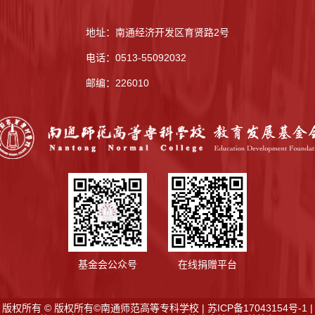
日常
夏洪星主持，校外行
10项课题，紧密围绕
业企业专家、兄弟院
地址：南通经济开发区育贤路2号
南通经济社会发展实
校教学专家、学院各
际，涵盖了张謇企业
电话：0513-55092032
专业负责人、专业骨
家精神传承、新质生
邮编：226010
干教师参会。本次论
产力人才支撑、银发
证组建由5位跨领域
人才资源开发、乡村
专家构成评审团队，
振兴人才引育、江
兼顾教学研究与产业
实践双重视角：学科
教学专家为江苏航运
职业技术学院智能制
造与信息学院院长曹
将栋教授、南通科技
职业技术学院人工智
基金会公众号
在线捐赠平台
能学院院长陈林琳副
教授；行
版权所有 © 版权所有©南通师范高等专科学校 | 苏ICP备17043154号-1 |