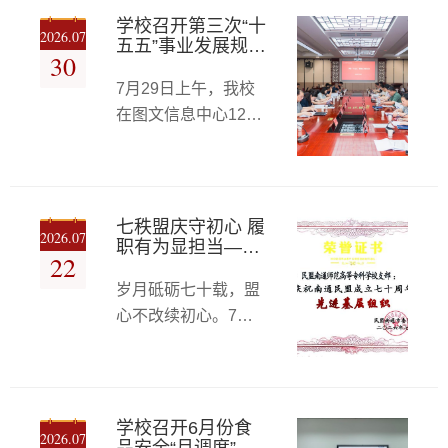
生代表，开展“謇公足
业”的深厚家国风骨。
学校召开第三次“十
2026.07
迹·资助薪传”研学宣
五五”事业发展规划
我校肇始于1902年张
30
研讨会
讲活动。校党委委
謇先生创办的通州民
7月29日上午，我校
员、副校长赵园园，
立师范学校，是中国
在图文信息中心1203
学工处处长缪兴秀，
第一所独立设置的师
会议室召开第三次学
我校教育发展基金会
范学校，也是中国师
校“十五五”事业发展
理事、优职优聘科技
范教育的三大源头之
规划研讨会。校党委
总经理王亚翔到场指
一，百年办学历程深
书记陈玉君，党委副
导。活动同步邀请我
七秩盟庆守初心 履
深镌刻着张謇先生兴
2026.07
书记、校长岳峰，党
职有为显担当——
校出校友及南通大学
22
学救国、实干兴邦的
通师高专民盟支部
委副书记都樾，党委
师生代表共同参与。
初心使命，是先贤教
在南通民盟成立70
岁月砥砺七十载，盟
委员、副校长张松
研学团先后走进南通
周年庆祝大会上荣
育理想与实业情怀的
心不改续初心。7月
祥、赵园园，党委委
获多项表彰
博物苑、濠南别业、
核心传承阵地，与
21日下午，中国民主
员、宣传部部长马文
张謇纪念馆、颐生文
《江海潮生》剧集传
同盟成立85周年暨南
娟出席会议，党政办
博园、大生纱厂等张
递的精神
通民盟成立70周年庆
公室、发展规划处、
謇旧址。在百年厂房
祝大会在南通大学艺
人事处、教务处、科
学校召开6月份食
与文博场馆之间，师
2026.07
术中心隆重举行。在